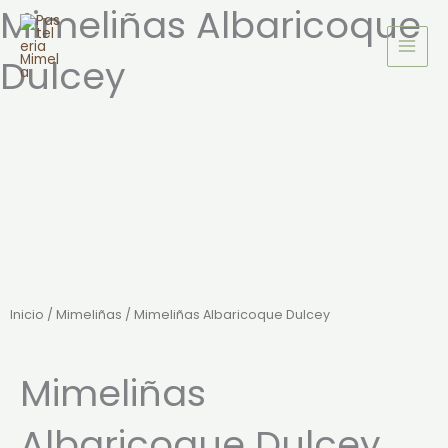
Mimeliñas Albaricoque
Ir
al
Dulcey
contenido
Inicio
/
Mimeliñas
/ Mimeliñas Albaricoque Dulcey
Mimeliñas
Albaricoque Dulcey