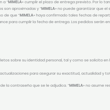
n a “
MIMELA
» cumplir el plazo de entrega previsto. Por lo 
tos son aproximadas y “
MIMELA
» no puede garantizar que el 
o de que “
MIMELA
» haya confirmado tales fechas de repar
ance para cumplir la fecha de entrega. Los pedidos serán e
etos sobre su identidad personal, tal y como se solicita en l
tualizaciones para asegurar su exactitud, actualidad y tot
e la contraseña que se le adjudica. “
MIMELA
» no asume res