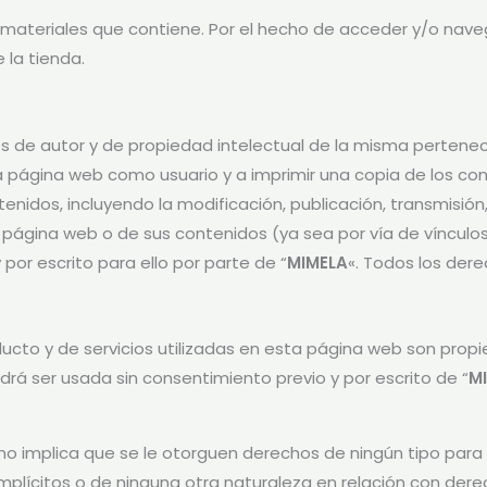
y materiales que contiene. Por el hecho de acceder y/o nav
 la tienda.
s de autor y de propiedad intelectual de la misma pertenec
ta página web como usuario y a imprimir una copia de los c
enidos, incluyendo la modificación, publicación, transmisión
 página web o de sus contenidos (ya sea por vía de vínculo
or escrito para ello por parte de “
MIMELA
«. Todos los der
ducto y de servicios utilizadas en esta página web son prop
drá ser usada sin consentimiento previo y por escrito de “
M
o implica que se le otorguen derechos de ningún tipo para
implícitos o de ninguna otra naturaleza en relación con der