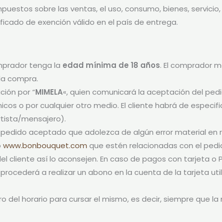
s impuestos sobre las ventas, el uso, consumo, bienes, servic
ificado de exención válido en el país de entrega.
mprador tenga la
edad mínima de 18 años
. El comprador m
 la compra.
ción por “
MIMELA
«, quien comunicará la aceptación del ped
os o por cualquier otro medio. El cliente habrá de especifi
rtista/mensajero).
r pedido aceptado que adolezca de algún error material en re
o
www.bonbouquet.com
que estén relacionadas con el pedid
 del cliente así lo aconsejen. En caso de pagos con tarjeta o 
 procederá a realizar un abono en la cuenta de la tarjeta ut
ro del horario para cursar el mismo, es decir, siempre que l